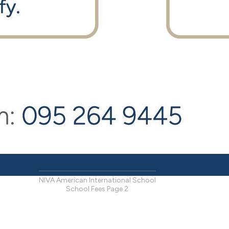
NIVA American International School
School Fees
Page
2