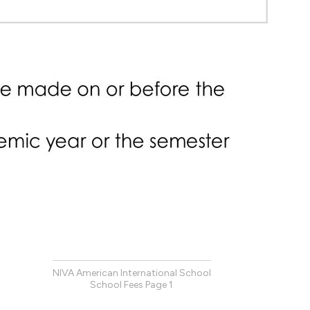
NIVA American International School
School Fees
Page
1